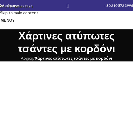
info@panas.com.gr
+30 210 572 3996
Skip to navigation
Skip to main content
ΜΕΝΟΎ
Χάρτινες ατύπωτες
τσάντες με κορδόνι
Αρχική
/
Χάρτινες ατύπωτες τσάντες με κορδόνι