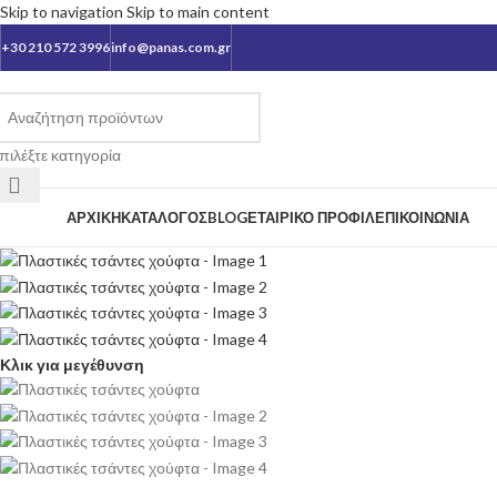
Skip to navigation
Skip to main content
+30 210 572 3996
info@panas.com.gr
πιλέξτε κατηγορία
ατηγορίες
ΑΡΧΙΚΉ
ΚΑΤΆΛΟΓΟΣ
BLOG
ΕΤΑΙΡΙΚΌ ΠΡΟΦΊΛ
ΕΠΙΚΟΙΝΩΝΊΑ
Κλικ για μεγέθυνση