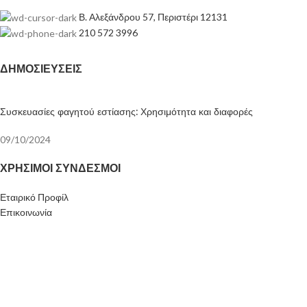
Β. Αλεξάνδρου 57, Περιστέρι 12131
210 572 3996
ΔΗΜΟΣΙΕΎΣΕΙΣ
Συσκευασίες φαγητού εστίασης: Χρησιμότητα και διαφορές
09/10/2024
ΧΡΉΣΙΜΟΙ ΣΎΝΔΕΣΜΟΙ
Εταιρικό Προφίλ
Επικοινωνία
© 2023 - Πανάς Κ. Παναγιώτης, Είδη Συσκευασίας
Powered by PiWebSys
Χρησιμοποιούμε cookies για να βελτιώσουμε την εμπειρία σας στον
ιστότοπό μας. Με την περιήγηση σε αυτόν τον ιστότοπο, συμφωνείτε με
τη χρήση των απαραίτητων λειτουργικών cookies από εμάς.