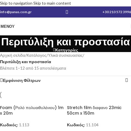
Skip to navigation
Skip to main content
info@panas.com.gr
+30 210 572 3996
ΜΕΝΟΎ
Περιτύλιξη και προστασία
Κατηγορίες
Αρχική σελίδα
/
Κατάλογος
/
Υλικά συσκευασίας
/
Περιτύλιξη και προστασία
Βλέπετε 1–12 από 15 αποτελέσματα
Εμφάνιση Φίλτρων
Foam (Ρολό πολυαιθυλένιου) 1m
Stretch film διαφανο 23mic
x 20m
50cm x 150m
Κωδικός:
1.113
Κωδικός:
11.104