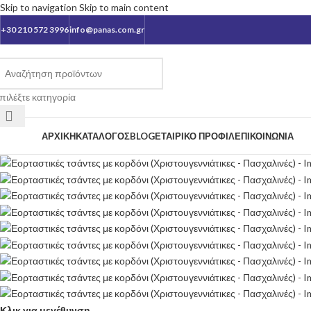
Skip to navigation
Skip to main content
+30 210 572 3996
info@panas.com.gr
πιλέξτε κατηγορία
ατηγορίες
ΑΡΧΙΚΉ
ΚΑΤΆΛΟΓΟΣ
BLOG
ΕΤΑΙΡΙΚΌ ΠΡΟΦΊΛ
ΕΠΙΚΟΙΝΩΝΊΑ
Κλικ για μεγέθυνση