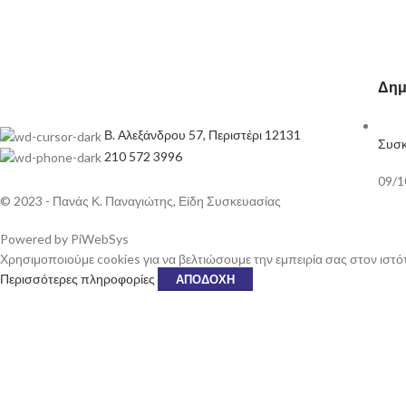
Δημ
Β. Αλεξάνδρου 57, Περιστέρι 12131
Συσκ
210 572 3996
09/1
© 2023 - Πανάς Κ. Παναγιώτης, Είδη Συσκευασίας
Powered by PiWebSys
Χρησιμοποιούμε cookies για να βελτιώσουμε την εμπειρία σας στον ιστό
Περισσότερες πληροφορίες
ΑΠΟΔΟΧΉ
ΜΟΊ