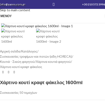
info@panas.com.gr
+30 210 572 3996
Skip to navigation
Skip to main content
ΜΕΝΟΎ
Κλικ για μεγέθυνση
Αρχική σελίδα
/
Κατάλογος
/
Συσκευασίες τροφίμων και ποτών (είδη HORECA)
/
Κουτιά - Σκεύη φαγητού
/
Χάρτινα κουτιά φαγητού
/
Χάρτινο κουτί κραφτ φάκελος
Χάρτινο κουτί κραφτ φάκελος 1600ml
Συσκευασίες 50 τεμαχίων