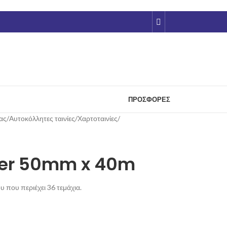
ΠΡΟΣΦΟΡΈΣ
ας
/
Αυτοκόλλητες ταινίες
/
Χαρτοταινίες
/
ker 50mm x 40m
υ που περιέχει 36 τεμάχια.