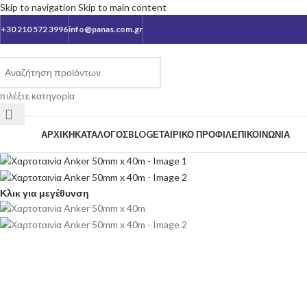
Skip to navigation
Skip to main content
+30 210 572 3996
info@panas.com.gr
πιλέξτε κατηγορία
ατηγορίες
ΑΡΧΙΚΉ
ΚΑΤΆΛΟΓΟΣ
BLOG
ΕΤΑΙΡΙΚΌ ΠΡΟΦΊΛ
ΕΠΙΚΟΙΝΩΝΊΑ
Κλικ για μεγέθυνση