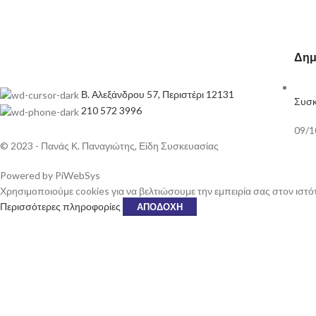
Δημ
Β. Αλεξάνδρου 57, Περιστέρι 12131
Συσκ
210 572 3996
09/1
© 2023 - Πανάς Κ. Παναγιώτης, Είδη Συσκευασίας
Powered by PiWebSys
Χρησιμοποιούμε cookies για να βελτιώσουμε την εμπειρία σας στον ιστό
Περισσότερες πληροφορίες
ΑΠΟΔΟΧΉ
ΜΟΊ
ΣΊΑΣ